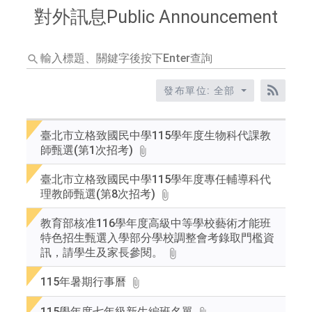
對外訊息Public Announcement
輸
入
標
發布單位: 全部
題、
RSS訂
關
鍵
臺北市立格致國民中學115學年度生物科代課教
字
師甄選(第1次招考)
後
按
臺北市立格致國民中學115學年度專任輔導科代
下
理教師甄選(第8次招考)
Enter
查
教育部核准116學年度高級中等學校藝術才能班
詢
特色招生甄選入學部分學校調整會考錄取門檻資
訊，請學生及家長參閱。
115年暑期行事曆
115學年度七年級新生編班名單