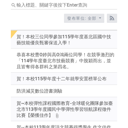
輸
入
標
發布單位: 全部
題、
RSS訂
關
鍵
賀！本校三位同學參加115學年度基北區國中技
字
藝技能優良甄審保送入學！
後
按
恭喜本校曹O婷與高O鴻兩位同學！在競爭激烈的
下
「114學年度臺北市技藝競賽」中脫穎而出，並
Enter
且皆奪得各群科之第四名。
查
詢
賀！本校115學年度十二年就學安置榜單公布
防洪減災數位證書測驗
賀~本校彈性課程國際教育-全球暖化團隊參加臺
北市113學年度國民中學彈性學習領航課程徵件
比賽【榮獲佳作】
賀--本校112學年度語文競賽得獎學生 作文佳作